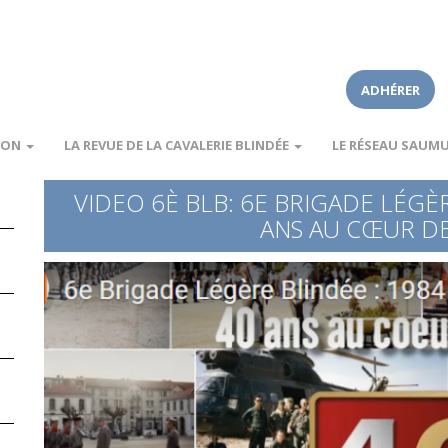
ADHÉRER
ION
LA REVUE DE LA CAVALERIE BLINDÉE
LE RÉSEAU SAUM
VIDEO 6È BLB: 6E BRIGADE LÉGÈR
ANS AU CŒUR DE