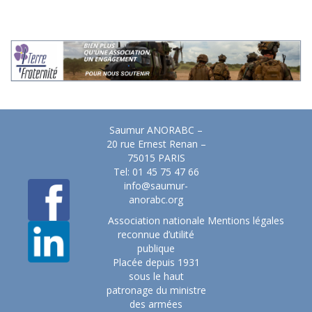
Saumur ANORABC –
20 rue Ernest Renan –
75015 PARIS
Tel: 01 45 75 47 66
info@saumur-
anorabc.org
Association nationale
Mentions légales
reconnue d’utilité
publique
Placée depuis 1931
sous le haut
patronage du ministre
des armées