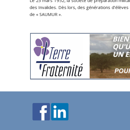
Le 23 mars 1952, la société de préparation milit
des Invalides. Dès lors, des générations d’élèves
de « SAUMUR ».