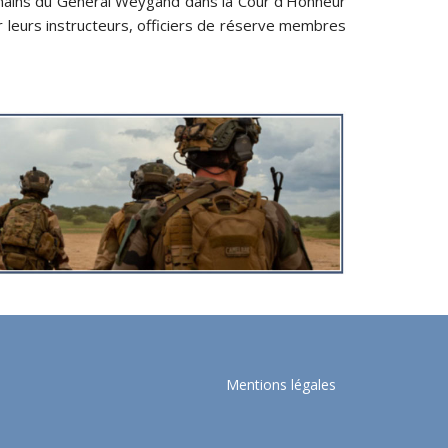
s mains du Général Weygand dans la Cour d’Honneur
r leurs instructeurs, officiers de réserve membres
Mentions légales