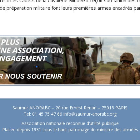
aire « Les Cadets de la Cavalerie Blindée » reçoit son fanion de
 de préparation militaire font leurs premières armes encadrés pa
Saumur ANORABC – 20 rue Ernest Renan – 75015 PARIS
Tel: 01 45 75 47 66
info@saumur-anorabc.org
Association nationale reconnue d’utilité publique
Placée depuis 1931 sous le haut patronage du ministre des armées