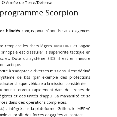
. – © Armée de Terre/Défense
u programme Scorpion
es blindés
conçus pour répondre aux exigences
uar remplace les chars légers
AMX10RC
et Sagaie
rincipale est d’assurer la supériorité tactique en
iscret. Doté du système SICS, il est en mesure
on tactique.
acité à s’adapter à diverses missions. Il est décliné
 système de kits (par exemple des protections
’adapter chaque véhicule à la mission considérée.
nçu pour intervenir rapidement dans des zones de
légères et des unités d’appui. Sa maniabilité et sa
 forces dans des opérations complexes.
ct)
: intégré sur la plateforme Griffon, le MEPAC
ible au profit des forces engagées au contact.