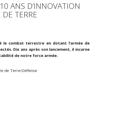
10 ANS D’INNOVATION
 DE TERRE
é le combat terrestre en dotant l
’armée de
ectés. Dix ans apr
ès son lancement, il incarne
abilité de notre force armé
e.
mée de Terre/Défense