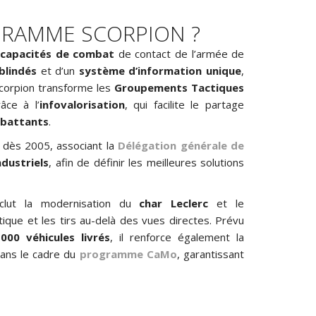
GRAMME SCORPION ?
s
capacités de combat
de contact de l’armée de
blindés
et d’un
système d’information unique
,
corpion transforme les
Groupements Tactiques
ce à l’
infovalorisation
, qui facilite le partage
battants
.
 dès 2005, associant la
Délégation générale de
dustriels
, afin de définir les meilleures solutions
clut la modernisation du
char Leclerc
et le
que et les tirs au-delà des vues directes. Prévu
000 véhicules livrés
, il renforce également la
dans le cadre du
programme CaMo
, garantissant