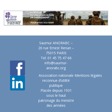
Saumur ANORABC –
20 rue Ernest Renan –
75015 PARIS
Tel: 01 45 75 47 66
info@saumur-
anorabc.org
Association nationale
Mentions légales
reconnue d’utilité
publique
Placée depuis 1931
sous le haut
patronage du ministre
des armées