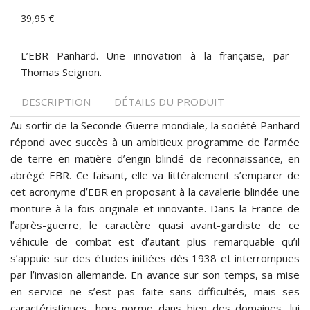
39,95 €
L’EBR Panhard. Une innovation à la française, par
Thomas Seignon.
DESCRIPTION
DÉTAILS DU PRODUIT
Au sortir de la Seconde Guerre mondiale, la société Panhard
répond avec succès à un ambitieux programme de lʼarmée
de terre en matière dʼengin blindé de reconnaissance, en
abrégé EBR. Ce faisant, elle va littéralement sʼemparer de
cet acronyme dʼEBR en proposant à la cavalerie blindée une
monture à la fois originale et innovante. Dans la France de
lʼaprès-guerre, le caractère quasi avant-gardiste de ce
véhicule de combat est dʼautant plus remarquable quʼil
sʼappuie sur des études initiées dès 1938 et interrompues
par lʼinvasion allemande. En avance sur son temps, sa mise
en service ne sʼest pas faite sans difficultés, mais ses
caractéristiques, hors norme dans bien des domaines, lui