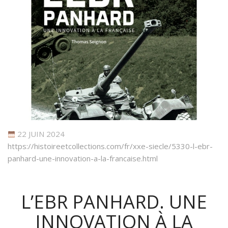
22 JUIN 2024
https://histoireetcollections.com/fr/xxe-siecle/5330-l-ebr-
panhard-une-innovation-a-la-francaise.html
L’EBR PANHARD. UNE
INNOVATION À LA