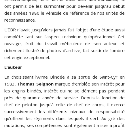
ont permis de les surmonter pour devenir jusquʼau début
des années 1980 le véhicule de référence de nos unités de
reconnaissance.
LʼEBR nʼavait jusquʼalors jamais fait lʼobjet dʼune étude aussi
complète tant sur lʼaspect technique quʼopérationnel. Cet
ouvrage, fruit du travail méticuleux de son auteur et
richement illustré de photos dʼarchive, fait sortir de lʼombre
cet engin exceptionnel.
L’auteur
En choisissant l’Arme Blindée à sa sortie de Saint-Cyr en
1983,
Thomas Seignon
marque d’emblée son intérêt pour
les engins blindés, intérêt qui ne se dément pas pendant
près de quarante année de service. Depuis la fonction de
chef de peloton jusqu’à celle de chef de corps, il exerce
successivement les différents niveaux de responsabilité
qu’offrent les régiments dans lesquels il sert. Au gré des
mutations, ses compétences sont également mises à profit