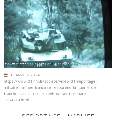
28 JANVIER 2024
https://www.tf1info.fr/societe/video-tf1-reportage-
militaire-l-armee-francaise-reapprend-la-guerre-de-
tranchees-si-ca-doit-revenir-on-sera-prepare-
2284214.html