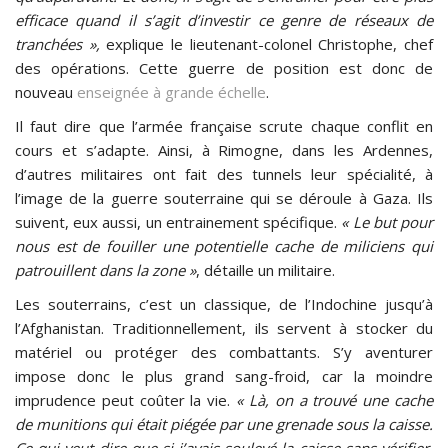
efficace quand il s’agit d’investir ce genre de réseaux de
tranchées »,
explique le lieutenant-colonel Christophe, chef
des opérations. Cette guerre de position est donc de
nouveau
enseignée à grande échelle
.
Il faut dire que l’armée française scrute chaque conflit en
cours et s’adapte. Ainsi, à Rimogne, dans les Ardennes,
d’autres militaires ont fait des tunnels leur spécialité, à
l’image de la guerre souterraine qui se déroule à Gaza. Ils
suivent, eux aussi, un entrainement spécifique.
« Le but pour
nous est de fouiller une potentielle cache de miliciens qui
patrouillent dans la zone »
, détaille un militaire.
Les souterrains, c’est un classique, de l’Indochine jusqu’à
l’Afghanistan. Traditionnellement, ils servent à stocker du
matériel ou protéger des combattants. S’y aventurer
impose donc le plus grand sang-froid, car la moindre
imprudence peut coûter la vie.
« Là, on a trouvé une cache
de munitions qui était piégée par une grenade sous la caisse.
Ce qui veut dire que si j’avais soulevé la caisse sans vérifier,