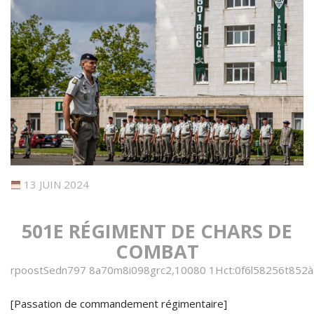
13 JUIN 2024
501E RÉGIMENT DE CHARS DE
COMBAT
r
p
o
o
s
t
S
e
d
n
7
9
7
8
a
7
0
m
8
i
0
9
8
g
r
c
2
,
1
0
0
8
0
1
H
c
t
:
0
f
6
l
5
8
2
5
6
t
8
5
2
à
[Passation de commandement régimentaire]