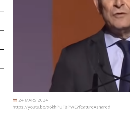
24 MARS 2024
https://youtu.be/x6khPUF8PWE?feature=shared