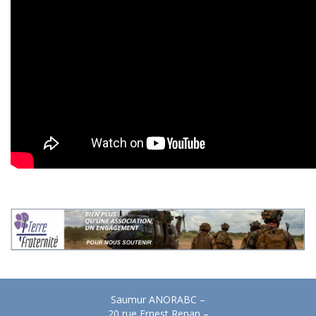
Saumur ANORABC –
20 rue Ernest Renan –