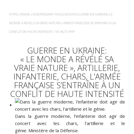
HTTPS://WWW.LINDEPENDANT.FR/2024/03/09/GUERRE-EN-UKRAINE-LE-
MONDE-A-REVELE-SA-VRAIE-NATURE-LARMEE-FRANCAISE-SE-PREPARE-A-UN-
CONFLIT-DE-HAUTE-INTENSITE-11814673.PHP
GUERRE EN UKRAINE:
« LE MONDE A RÉVÉLÉ SA
VRAIE NATURE », ARTILLERIE,
INFANTERIE, CHARS, L’ARMÉE
FRANÇAISE S’ENTRAÎNE À UN
CONFLIT DE HAUTE INTENSITÉ
Dans la guerre moderne, l’infanterie doit agir de
concert avec les chars, l’artillerie et le
génie.
Ministère de la Défense.