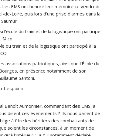
mur. Les EMS ont honoré leur mémoire ce vendredi
l-de-Loire, puis lors d’une prise d’armes dans la
à Saumur.
e du train et de la logistique ont participé à la
 CO
es associations patriotiques, ainsi que l’École du
de Bourges, en présence notamment de son
uillaume Santoni.
 et espoir »
néral Benoît Aumonnier, commandant des EMS, a
us disent ces événements ? Ils nous parlent de
blige à être les héritiers des combattants de
que soient les circonstances, à un moment de
r qu’à l’intérieur
, a-t-il notamment déclaré.