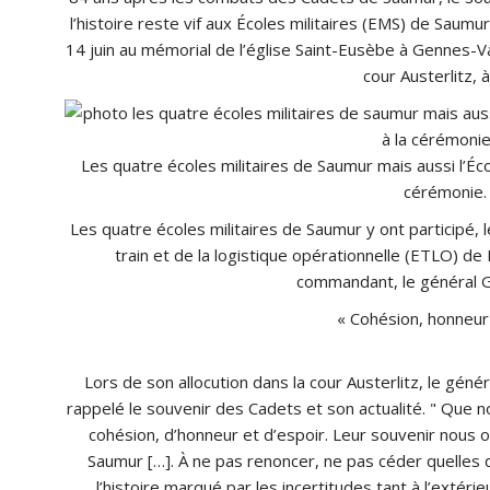
l’histoire reste vif aux Écoles militaires (EMS) de Sau
14 juin au mémorial de l’église Saint-Eusèbe à Gennes-Va
cour Austerlitz, 
Les quatre écoles militaires de Saumur mais aussi l’Écol
cérémonie.
Les quatre écoles militaires de Saumur y ont participé, l
train et de la logistique opérationnelle (ETLO) 
commandant, le général G
« Cohésion, honneur
Lors de son allocution dans la cour Austerlitz, le gé
rappelé le souvenir des Cadets et son actualité.
Que no
cohésion, d’honneur et d’espoir. Leur souvenir nous o
Saumur […]. À ne pas renoncer, ne pas céder quelles 
l’histoire marqué par les incertitudes tant à l’extérieu