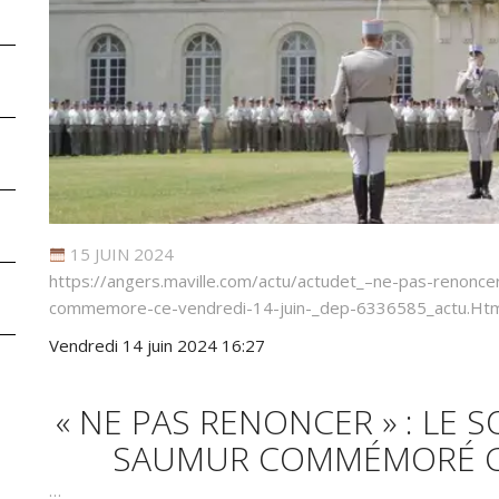
15 JUIN 2024
https://angers.maville.com/actu/actudet_–ne-pas-renonc
commemore-ce-vendredi-14-juin-_dep-6336585_actu.Ht
Vendredi 14 juin 2024 16:27
« NE PAS RENONCER » : LE 
SAUMUR COMMÉMORÉ CE
…