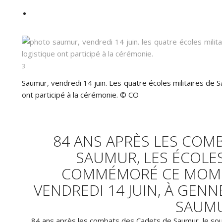
3
Saumur, vendredi 14 juin. Les quatre écoles militaires de Sa
ont participé à la cérémonie.
© CO
84 ANS APRÈS LES COM
SAUMUR, LES ÉCOLES
COMMÉMORÉ CE MOMEN
VENDREDI 14 JUIN, À GENN
SAUMU
84 ans après les combats des Cadets de Saumur, le sou