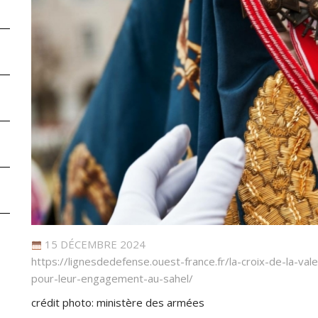
15 DÉCEMBRE 2024
https://lignesdedefense.ouest-france.fr/la-croix-de-la-v
pour-leur-engagement-au-sahel/
crédit photo: ministère des armées