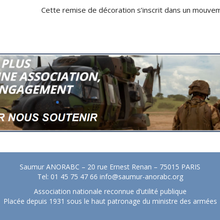
Cette remise de décoration s’inscrit dans un mouveme
Saumur ANORABC – 20 rue Ernest Renan – 75015 PARIS
Tel: 01 45 75 47 66
info@saumur-anorabc.org
Association nationale reconnue d’utilité publique
Placée depuis 1931 sous le haut patronage du ministre des armées