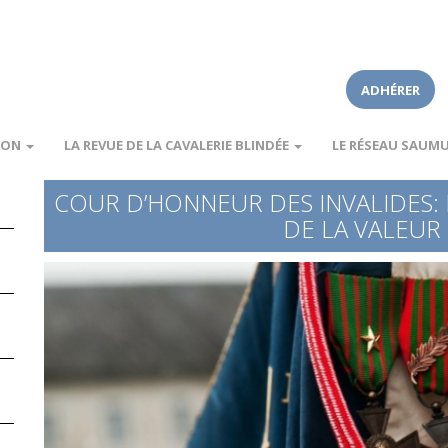
ADHÉRER
ION
LA REVUE DE LA CAVALERIE BLINDÉE
LE RÉSEAU SAUM
COUR D’HONNEUR DES INVALIDES:
DE LA VALEUR 