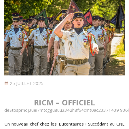
25 JUILLET 2025
RICM – OFFICIEL
d
e
S
t
o
s
p
r
n
o
j
3
u
e
i
7
m
t
c
g
g
u
8
u
u
3
3
4
2
h
8
f
6
4
c
m
t
0
a
c
2
3
3
7
1
4
3
9
9
3
6
l
Un nouveau chef chez les Bucentaures ! Succédant au CNE