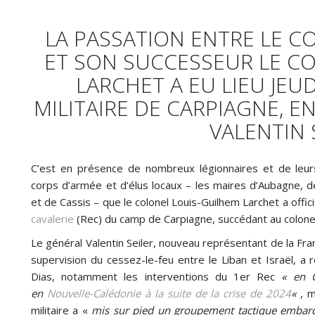
LA PASSATION ENTRE LE C
ET SON SUCCESSEUR LE C
LARCHET A EU LIEU JEUD
MILITAIRE DE CARPIAGNE, 
VALENTIN 
C’est en présence de nombreux légionnaires et de leurs
corps d’armée et d’élus locaux – les maires d’Aubagne,
et de Cassis – que le colonel Louis-Guilhem Larchet a offic
cavalerie
(Rec) du camp de Carpiagne, succédant au colonel
Le général Valentin Seiler, nouveau représentant de la Fr
supervision du cessez-le-feu entre le Liban et Israël, a 
Dias, notamment les interventions du 1er Rec
« en C
en
Nouvelle-Calédonie à la suite de la crise de 2024
«
, 
militaire a «
mis sur pied un groupement tactique embar