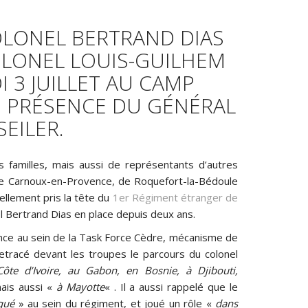
OLONEL BERTRAND DIAS
OLONEL LOUIS-GUILHEM
I 3 JUILLET AU CAMP
EN PRÉSENCE DU GÉNÉRAL
SEILER.
 familles, mais aussi de représentants d’autres
 de Carnoux-en-Provence, de Roquefort-la-Bédoule
iellement pris la tête du
1er Régiment étranger de
 Bertrand Dias en place depuis deux ans.
ance au sein de la Task Force Cèdre, mécanisme de
retracé devant les troupes le parcours du colonel
ôte d’Ivoire, au Gabon, en Bosnie, à Djibouti,
mais aussi «
à Mayotte
« . Il a aussi rappelé que le
qué
» au sein du régiment, et joué un rôle «
dans