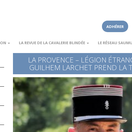
ADHÉRER
ION
LA REVUE DE LA CAVALERIE BLINDÉE
LE RÉSEAU SAUM
LA PROVENCE – LÉGION ÉTRANG
GUILHEM LARCHET PREND LA 