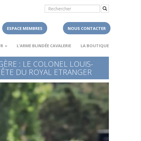
ESPACE MEMBRES
NOUS CONTACTER
UR
L’ARME BLINDÉE CAVALERIE
LA BOUTIQUE
ÈRE : LE COLONEL LOUIS-
TÊTE DU ROYAL ETRANGER