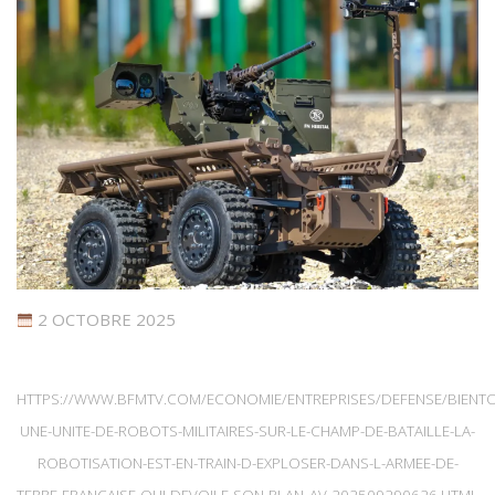
2 OCTOBRE 2025
HTTPS://WWW.BFMTV.COM/ECONOMIE/ENTREPRISES/DEFENSE/BIENTO
UNE-UNITE-DE-ROBOTS-MILITAIRES-SUR-LE-CHAMP-DE-BATAILLE-LA-
ROBOTISATION-EST-EN-TRAIN-D-EXPLOSER-DANS-L-ARMEE-DE-
TERRE-FRANCAISE-QUI-DEVOILE-SON-PLAN_AV-202509290626.HTML