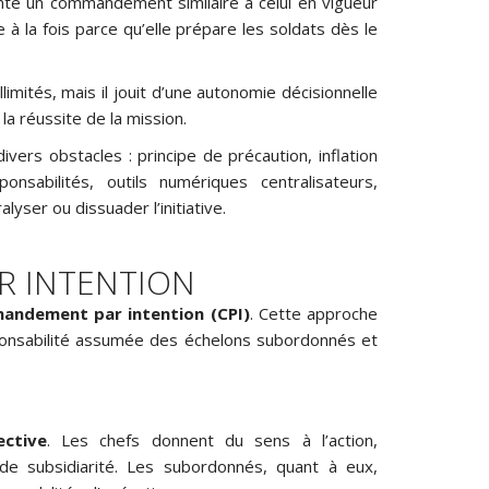
nte un commandement similaire à celui en vigueur
 à la fois parce qu’elle prépare les soldats dès le
llimités, mais il jouit d’une autonomie décisionnelle
la réussite de la mission.
ivers obstacles : principe de précaution, inflation
nsabilités, outils numériques centralisateurs,
lyser ou dissuader l’initiative.
 INTENTION
andement par intention (CPI)
. Cette approche
e responsabilité assumée des échelons subordonnés et
lective
. Les chefs donnent du sens à l’action,
e de subsidiarité. Les subordonnés, quant à eux,