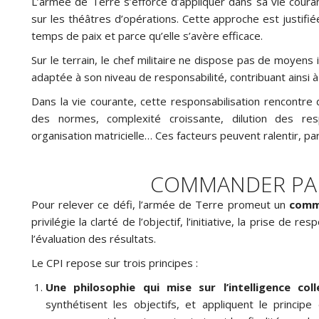
L’armée de Terre s’efforce d’appliquer dans sa vie coura
sur les théâtres d’opérations. Cette approche est justifiée
temps de paix et parce qu’elle s’avère efficace.
Sur le terrain, le chef militaire ne dispose pas de moyens i
adaptée à son niveau de responsabilité, contribuant ainsi à 
Dans la vie courante, cette responsabilisation rencontre d
des normes, complexité croissante, dilution des respo
organisation matricielle… Ces facteurs peuvent ralentir, para
COMMANDER PAR
Pour relever ce défi, l’armée de Terre promeut un
comm
privilégie la clarté de l’objectif, l’initiative, la prise d
l’évaluation des résultats.
Le CPI repose sur trois principes :
Une philosophie qui mise sur
l’intelligence col
synthétisent les objectifs, et appliquent le princip