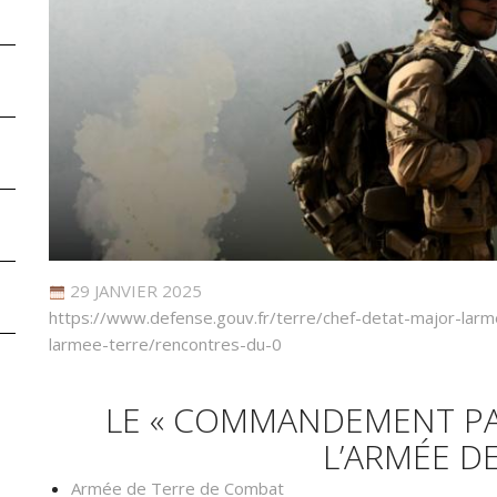
29 JANVIER 2025
https://www.defense.gouv.fr/terre/chef-detat-major-larm
larmee-terre/rencontres-du-0
LE « COMMANDEMENT PA
L’ARMÉE D
Armée de Terre de Combat