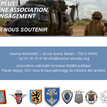
Saumur ANORABC – 20 rue Ernest Renan – 75015 PARIS
Tel: 01 45 75 47 66
info@saumur-anorabc.org
Association nationale reconnue d’utilité publique
Placée depuis 1931 sous le haut patronage du ministre des armées