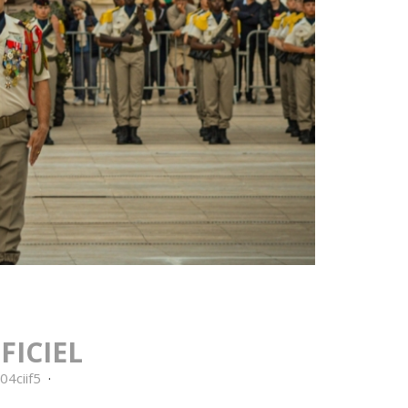
FICIEL
0
4
c
i
i
f
5
·