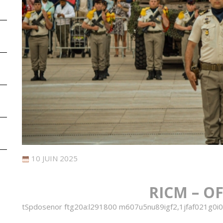
10 JUIN 2025
RICM – OF
t
S
p
d
o
s
e
n
o
r
f
t
g
2
0
a
:
l
2
9
1
8
0
0
m
6
0
7
u
5
n
u
8
9
i
g
f
2
,
1
j
f
a
f
0
2
1
g
0
i
0