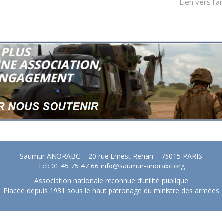
Lien vers l’ar
Saumur ANORABC – 20 rue Ernest Renan – 75015 PARIS
Tel: 01 45 75 47 66
info@saumur-anorabc.org
Association nationale reconnue d’utilité publique
Placée depuis 1931 sous le haut patronage du ministre des armées