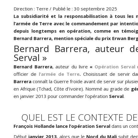
Direction : Terre / Publié le : 30 septembre 2025
La subsidiarité et la responsabilisation à tous les
l’armée de Terre avec le commandement par intention 
depuis longtemps en opération, comme en témoign
Bernard Barrera, mention spéciale du prix Erwan Ber
Bernard Barrera, auteur d
Serval »
Bernard Barrera
, auteur du livre
«
Opération Serval
officier de
l’armée de Terre
.
Choisissant de servir dan
Barrera
connaît la Guerre froide avant de servir sur plusi
en Afrique (Tchad, Côte d’Ivoire). Nommé au grade de
gé
en janvier 2013 pour commander l’opération
Serval
.
QUEL EST LE CONTEXTE DE
François Hollande lance l’opération Serval
dans un cont
Début
janvier 2013
, alors que le
Nord du Mali
subit dep