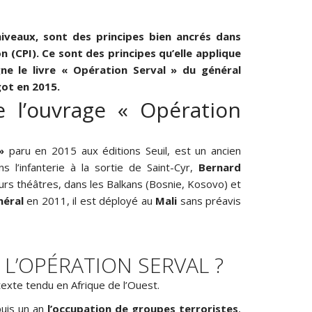
 niveaux, sont des principes bien ancrés dans
(CPI). Ce sont des principes qu’elle applique
e le livre « Opération Serval » du général
got en 2015.
e l’ouvrage « Opération
»
paru en 2015 aux éditions Seuil, est un ancien
s l’infanterie à la sortie de Saint-Cyr,
Bernard
eurs théâtres, dans les Balkans (Bosnie, Kosovo) et
néral
en 2011, il est déployé au
Mali
sans préavis
 L’OPÉRATION SERVAL ?
exte tendu en Afrique de l’Ouest.
uis un an
l’occupation de groupes terroristes
,