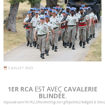
5 JUILLET 2025
1ER RCA
EST AVEC
CAVALERIE
BLINDÉE
.
t
S
p
o
o
d
r
s
e
n
t
7
6
1
f
t
2
,
3
f
m
3
l
m
9
5
g
c
3
e
1
g
f
3
j
l
u
5
0
0
2
:
9
u
l
l
g
0
0
8
t
0
m