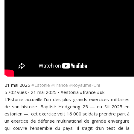
21 mai 2025
#Estonie
#France
#Royaume-Uni
5 702 vues • 21 mai 2025 • #estonia #france #uk
L’Estonie accueille l’un des plus grands exercices militaires
de son histoire. Baptisé Hedgehog 25 — ou Siil 2025 en
estonien —, cet exercice voit 16 000 soldats prendre part à
un exercice de défense multinational de grande envergure
qui couvre l’ensemble du pays. Il s’agit d’un test de la