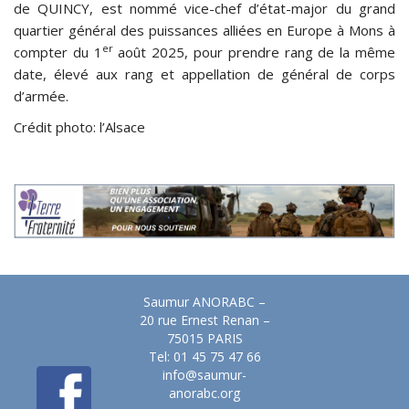
de QUINCY, est nommé vice-chef d’état-major du grand
quartier général des puissances alliées en Europe à Mons à
er
compter du 1
août 2025, pour prendre rang de la même
date, élevé aux rang et appellation de général de corps
d’armée.
Crédit photo: l’Alsace
Saumur ANORABC –
20 rue Ernest Renan –
75015 PARIS
Tel: 01 45 75 47 66
info@saumur-
anorabc.org