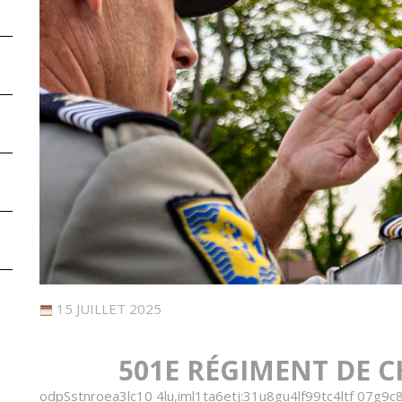
15 JUILLET 2025
501E RÉGIMENT DE 
o
d
p
S
s
t
n
r
o
e
a
3
l
c
1
0
4
l
u
,
i
m
l
1
t
a
6
e
t
j
:
3
1
u
8
g
u
4
l
f
9
9
t
c
4
l
t
f
0
7
g
9
c