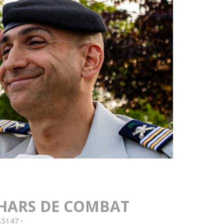
CHARS DE COMBAT
8
5
1
4
7
·