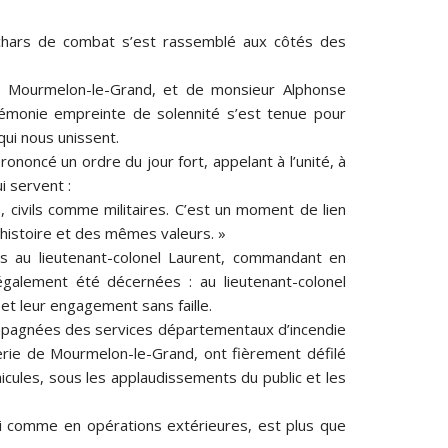
e chars de combat s’est rassemblé aux côtés des
e Mourmelon-le-Grand, et de monsieur Alphonse
rémonie empreinte de solennité s’est tenue pour
qui nous unissent.
ononcé un ordre du jour fort, appelant à l’unité, à
i servent :
s, civils comme militaires. C’est un moment de lien
histoire et des mêmes valeurs. »
is au lieutenant-colonel Laurent, commandant en
également été décernées : au lieutenant-colonel
 et leur engagement sans faille.
ompagnées des services départementaux d’incendie
erie de Mourmelon-le-Grand, ont fièrement défilé
hicules, sous les applaudissements du public et les
ci comme en opérations extérieures, est plus que