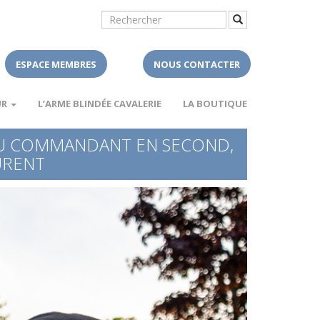
ESPACE MEMBRES
NOUS CONTACTER
UR
L’ARME BLINDÉE CAVALERIE
LA BOUTIQUE
AU COMMANDANT EN SECOND,
URENT