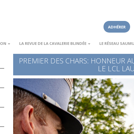
ADHÉRER
ION
LA REVUE DE LA CAVALERIE BLINDÉE
LE RÉSEAU SAUM
PREMIER DES CHARS: HONNEUR 
LE LCL LA