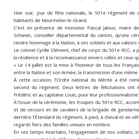
Hier soir, jour de fête nationale, le 501e régiment d
habitants de Mourmelon-le-Grand.
C’est en présence de monsieur Pascal Jaloux, maire d
Schwein, conseiller départemental du canton, qu’une cé
rendre hommage à la Nation, à ses soldats et aux valeurs 
Le colonel Cyrille Clément, chef de corps du 501e RCC, a pr
la résilience et à la reconnaissance envers celles et ceux qu
« Le 14 juillet est la mise à l’honneur de tous les Françai
entre la Nation et son Armée, la transmission d’une même 
À cette occasion, l’Ordre national du Mérite a été rem
second du régiment. Deux lettres de félicitations ont 
Frédéric et au capitaine Louis, pour leur professionnalisme
À l’issue de la cérémonie, les troupes du 501e RCC, acc
et de secours et de cavaliers de la brigade de gendarm
derrière l’Étendard du régiment, à pied, à cheval et en vé
regards fiers des familles venues en nombre.
En ces temps incertains, l’engagement de nos soldats, i