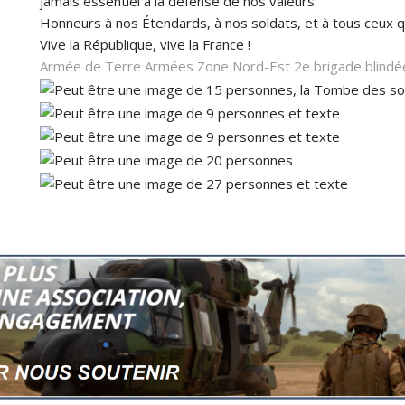
jamais essentiel à la défense de nos valeurs.
Honneurs à nos Étendards, à nos soldats, et à tous ceux q
Vive la République, vive la France !
Armée de Terre
Armées Zone Nord-Est
2e brigade blindé