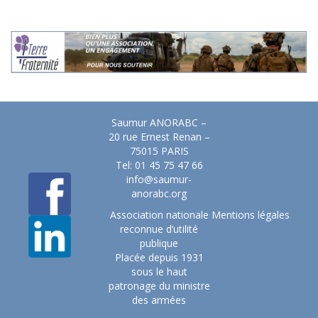
Saumur ANORABC –
20 rue Ernest Renan –
75015 PARIS
Tel: 01 45 75 47 66
info@saumur-
anorabc.org
Association nationale
Mentions légales
reconnue d’utilité
publique
Placée depuis 1931
sous le haut
patronage du ministre
des armées