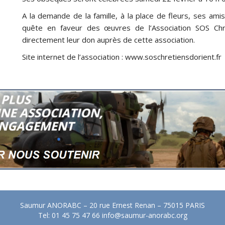
A la demande de la famille, à la place de fleurs, ses ami
quête en faveur des œuvres de l’Association SOS Chrét
directement leur don auprès de cette association.
Site internet de l’association : www.soschretiensdorient.fr
Saumur ANORABC – 20 rue Ernest Renan – 75015 PARIS
Tel: 01 45 75 47 66
info@saumur-anorabc.org