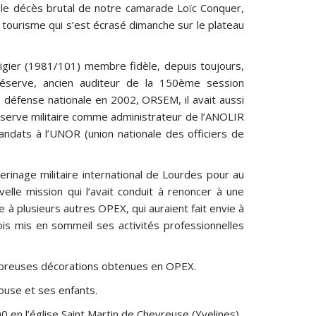
 le décès brutal de notre camarade Loïc Conquer,
e tourisme qui s’est écrasé dimanche sur le plateau
igier (1981/101) membre fidèle, depuis toujours,
 réserve, ancien auditeur de la 150ème session
e défense nationale en 2002, ORSEM, il avait aussi
éserve militaire comme administrateur de l’ANOLIR
andats à l’UNOR (union nationale des officiers de
lerinage militaire international de Lourdes pour au
elle mission qui l’avait conduit à renoncer à une
e à plusieurs autres OPEX, qui auraient fait envie à
rfois mis en sommeil ses activités professionnelles
nombreuses décorations obtenues en OPEX.
use et ses enfants.
 en l’église Saint Martin de Chevreuse (Yvelines).