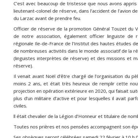
C’est avec beaucoup de tristesse que nous avons appris
lieutenant-colonel de réserve, dans l’accident de l’avion d
du Larzac avant de prendre feu.
Officier de réserve de la promotion Général Touzet du V
de notre association, également officier linguiste de
régionale Ile-de-France de l’Institut des hautes études d
de nombreuses activités dans le monde associatif de la r
(linguistes interprètes de réserve) et des missions et m
réserve).
Il venait avant Noël d’être chargé de l’organisation du pè
moins 2 ans, et était très heureux de remplir cette nouv
projection en opération extérieure en 2020, qui faisait suit
plus d’un militaire d’active et pour lesquelles il avait pa
civiles.
ll était chevalier de la Légion d’Honneur et titulaire de 
Toutes nos prières et nos pensées accompagnent son épo
Ses obsèques seront célébrées samedi 22 février à 10 h 00