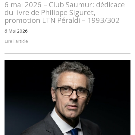
6 mai 2026 – Club Saumur: dédicace
du livre de Philippe Siguret,
promotion LTN Péraldi – 1993/302
6 Mai 2026
Lire l'article