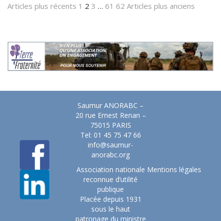
Articles plus récents
1
2
3
…
61
62
Articles plus anciens
Saumur ANORABC –
20 rue Ernest Renan –
75015 PARIS
Tel: 01 45 75 47 66
info@saumur-
anorabc.org
Association nationale
Mentions légales
reconnue d’utilité
publique
Placée depuis 1931
sous le haut
patronage du ministre